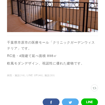
千葉県市原市の医療モール「クリニックガーデンウィス
テリア」です。
RC造・4階建て延べ面積 898㎡
欧風モダンデザイン、視認性に優れた建物です。
病院・施設
(
16
)
LINE UP
(
46
)
施設
(
33
)