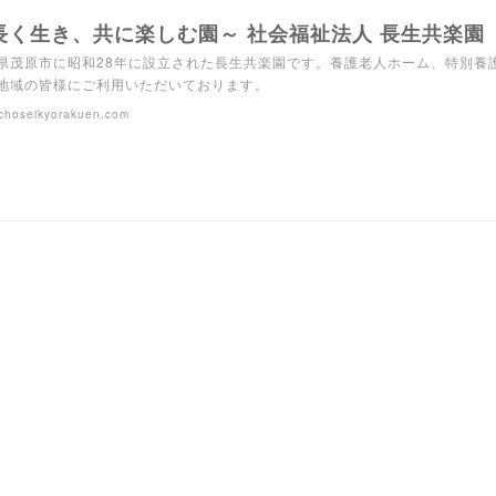
長く生き、共に楽しむ園～ 社会福祉法人 長生共楽園
県茂原市に昭和28年に設立された長生共楽園です。養護老人ホーム、特別養
地域の皆様にご利用いただいております。
choseikyorakuen.com