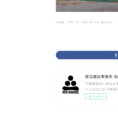
幼稚園・学校
(
13
)
LINE UP
(
46
)
施設
(
33
)
渡辺建設事務所 
千葉県柏市に本社を置
ームをはじめ 不動
フォロー