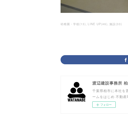
幼稚園・学校
(
13
)
LINE UP
(
46
)
施設
(
33
)
渡辺建設事務所 
千葉県柏市に本社を置
ームをはじめ 不動
フォロー