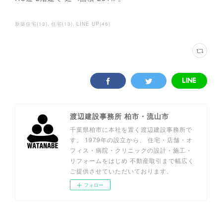
新築住宅
(
13
)
住宅
(
13
)
LINE UP
(
46
)
渡辺建設事務所 柏市・流山市
千葉県柏市に本社を置く渡辺建設事務所で
す。 1979年の設立から、 住宅・店舗・オ
フィス・病院・クリニックの設計・施工・
リフォームをはじめ 不動産取引まで幅広く
ご提供させていただいております。
フォロー