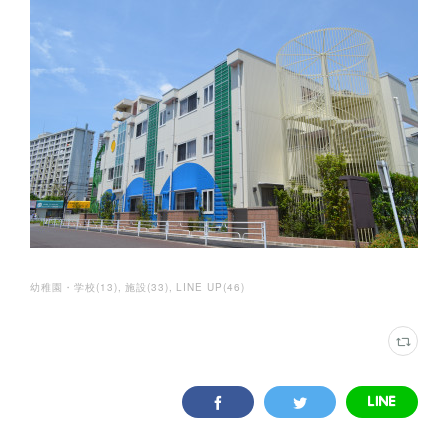
幼稚園・学校
(
13
)
施設
(
33
)
LINE UP
(
46
)