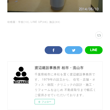
幼稚園・学校
(
13
)
LINE UP
(
46
)
施設
(
33
)
渡辺建設事務所 柏市・流山市
千葉県柏市に本社を置く渡辺建設事務所で
す。 1979年の設立から、 住宅・店舗・オ
フィス・病院・クリニックの設計・施工・
リフォームをはじめ 不動産取引まで幅広く
ご提供させていただいております。
フォロー